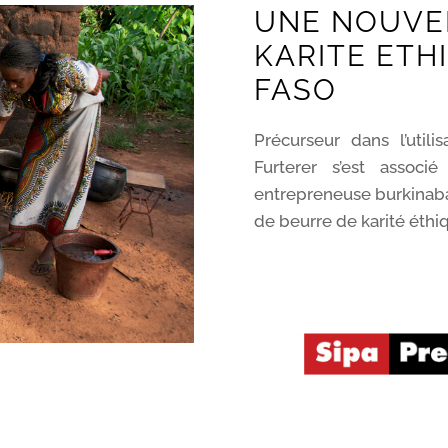
UNE NOUVEL
KARITE ETH
FASO
Précurseur dans l’util
Furterer s’est associ
entrepreneuse burkinabai
de beurre de karité éthi