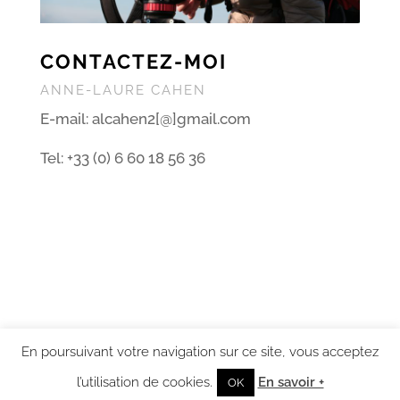
CONTACTEZ-MOI
ANNE-LAURE CAHEN
E-mail: alcahen2[@]gmail.com
Tel: +33 (0) 6 60 18 56 36
En poursuivant votre navigation sur ce site, vous acceptez
l’utilisation de cookies.
En savoir +
OK
Conception par Clémence Perrin,
K-aractère
|
mentions légales